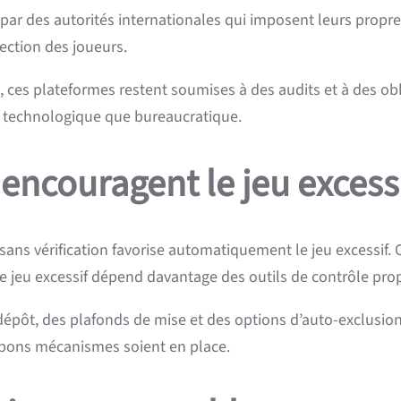
 par des autorités internationales qui imposent leurs propre
ection des joueurs.
, ces plateformes restent soumises à des audits et à des ob
s technologique que bureaucratique.
 encouragent le jeu excess
 sans vérification favorise automatiquement le jeu excessif. 
e jeu excessif dépend davantage des outils de contrôle pro
dépôt, des plafonds de mise et des options d’auto-exclusio
s bons mécanismes soient en place.