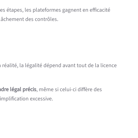
es étapes, les plateformes gagnent en efficacité
elâchement des contrôles.
réalité, la légalité dépend avant tout de la licence
dre légal précis
, même si celui-ci diffère des
implification excessive.