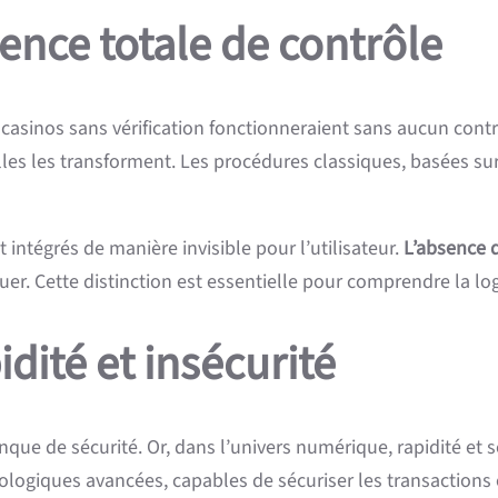
ence totale de contrôle
asinos sans vérification fonctionneraient sans aucun contrô
lles les transforment. Les procédures classiques, basées s
t intégrés de manière invisible pour l’utilisateur.
L’absence 
uer. Cette distinction est essentielle pour comprendre la lo
dité et insécurité
nque de sécurité. Or, dans l’univers numérique, rapidité et 
nologiques avancées, capables de sécuriser les transactions