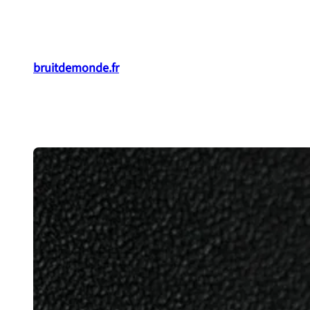
Aller
au
contenu
bruitdemonde.fr