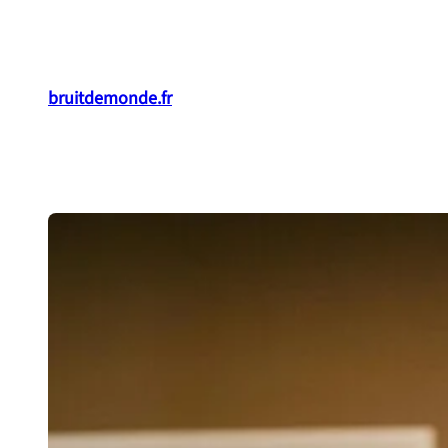
Aller
au
contenu
bruitdemonde.fr