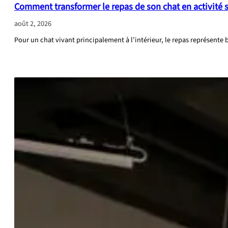
Comment transformer le repas de son chat en activité 
août 2, 2026
Pour un chat vivant principalement à l’intérieur, le repas représent
:
CONTINUE READING
Comment
transformer
le
repas
de
son
chat
en
activité
stimulante
au
quotidien
?