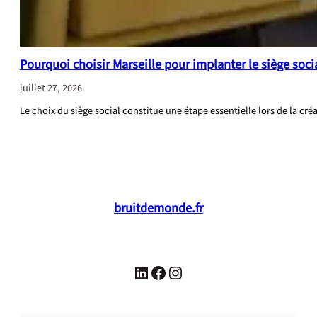
Pourquoi choisir Marseille pour implanter le siège soci
juillet 27, 2026
Le choix du siège social constitue une étape essentielle lors de la c
:
CONTINUE READING
Pourquoi
choisir
Marseille
pour
bruitdemonde.fr
implanter
le
siège
social
LinkedIn
Facebook
Instagram
de
son
entreprise